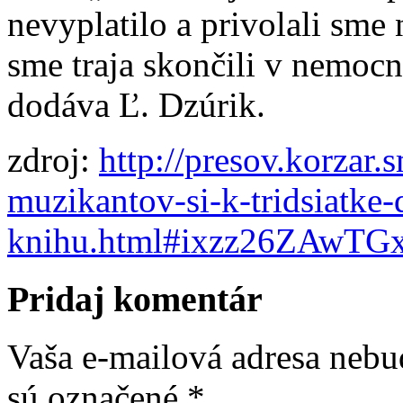
nevyplatilo a privolali sme
sme traja skončili v nemocn
dodáva Ľ. Dzúrik.
zdroj:
http://presov.korzar
muzikantov-si-k-tridsiatke-
knihu.html#ixzz26ZAwTG
Pridaj komentár
Vaša e-mailová adresa nebu
sú označené
*