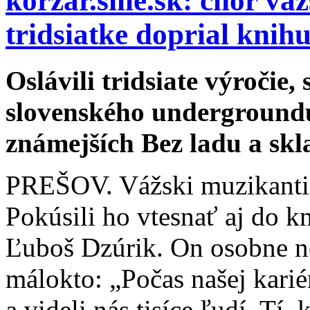
korzár.sme.sk: chór vá
tridsiatke doprial knih
Oslávili tridsiate výročie
slovenského undergroundu
známejších Bez ladu a skl
PREŠOV. Vážski muzikanti 
Pokúsili ho vtesnať aj do kn
Ľuboš Dzúrik. On osobne 
málokto: „Počas našej karié
a videli nás tisíce ľudí. Tí, 