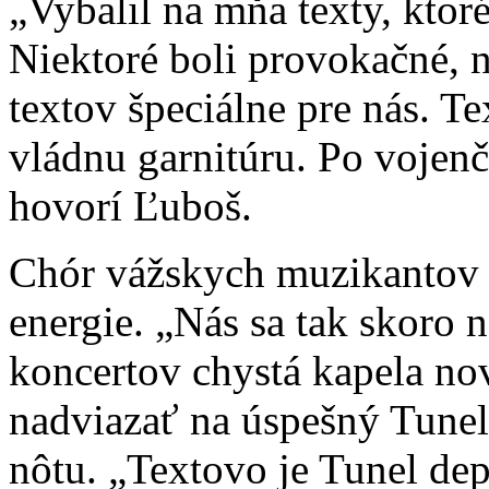
„Vybalil na mňa texty, ktor
Niektoré boli provokačné, n
textov špeciálne pre nás. Te
vládnu garnitúru. Po vojenč
hovorí Ľuboš.
Chór vážskych muzikantov má
energie. „Nás sa tak skoro
koncertov chystá kapela no
nadviazať na úspešný Tunel
nôtu. „Textovo je Tunel dep