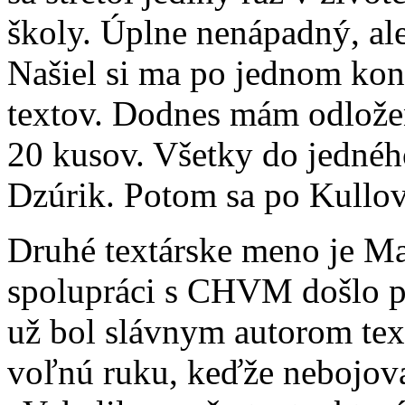
školy. Úplne nenápadný, al
Našiel si ma po jednom kon
textov. Dodnes mám odložen
20 kusov. Všetky do jednéh
Dzúrik. Potom sa po Kullov
Druhé textárske meno je Mar
spolupráci s CHVM došlo po
už bol slávnym autorom te
voľnú ruku, keďže nebojova