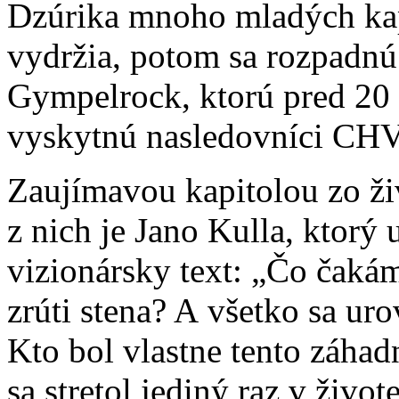
Dzúrika mnoho mladých kapi
vydržia, potom sa rozpadnú.
Gympelrock, ktorú pred 20 r
vyskytnú nasledovníci CHVM
Zaujímavou kapitolou zo ž
z nich je Jano Kulla, ktorý
vizionársky text: „Čo čakám
zrúti stena? A všetko sa ur
Kto bol vlastne tento záh
sa stretol jediný raz v živo