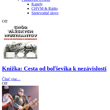
Kapely
CHVM & Rádio
Sprievodné slovo
Off
Knižka: Cesta od boľševika k nezávislosti
Čítať viac...
Off