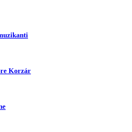
muzikanti
pre Korzár
ne