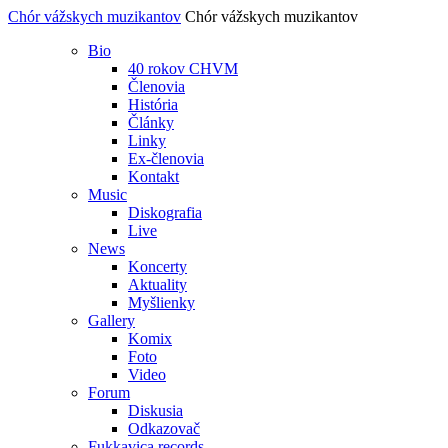
Chór vážskych muzikantov
Chór vážskych muzikantov
Bio
40 rokov CHVM
Členovia
História
Články
Linky
Ex-členovia
Kontakt
Music
Diskografia
Live
News
Koncerty
Aktuality
Myšlienky
Gallery
Komix
Foto
Video
Forum
Diskusia
Odkazovač
Fukkavica records