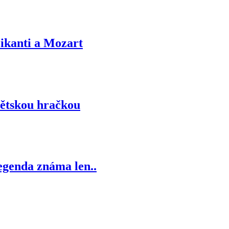
ikanti a Mozart
dětskou hračkou
egenda známa len..